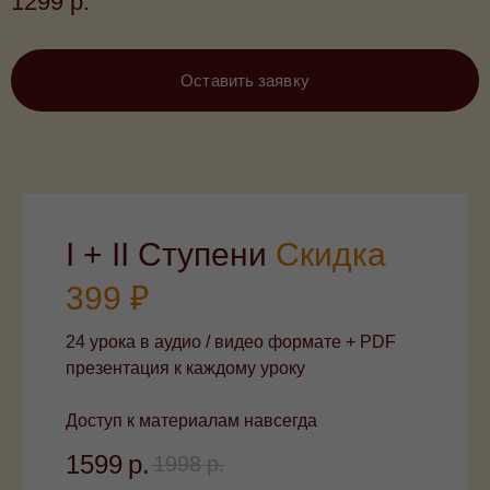
1299
р.
весь жизненный путь. Я желаю, чтобы ваши дети
получили такое же впечатление от музыки, какое
когда-то получила я!"
Оставить заявку
I + II Ступени
Скидка
399 ₽
24 урока в аудио / видео формате + PDF
презентация к каждому уроку
Доступ к материалам навсегда
1599
р.
1998
р.