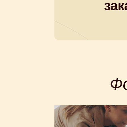
зак
Ф