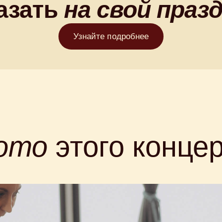
азать
на свой
праз
Узнайте подробнее
ото
этого конце