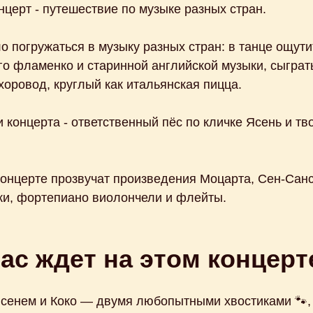
церт - путешествие по музыке разных стран.
 погружаться в музыку разных стран: в танце ощут
о фламенко и старинной английской музыки, сыграть
хоровод, круглый как итальянская пицца.
 концерта - ответственный пёс по кличке Ясень и тв
концерте прозвучат произведения Моцарта, Сен-Санс
ки, фортепиано виолончели и флейты.
ас ждет на этом концерт
Ясенем и Коко — двумя любопытными хвостиками 🐾