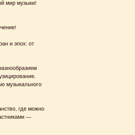
ый мир музыки!
чение!
ан и эпох: от
 разнообразием
узицирование.
тью музыкального
нство, где можно
частниками —