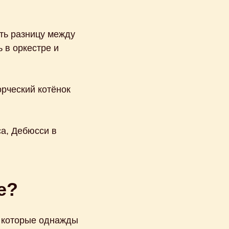
ить разницу между
 в оркестре и
орческий котёнок
а, Дебюсси в
е?
, которые однажды