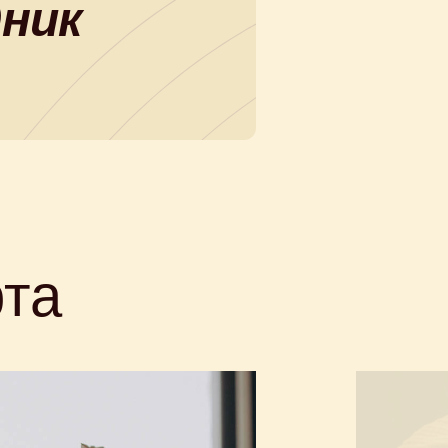
дник
рта