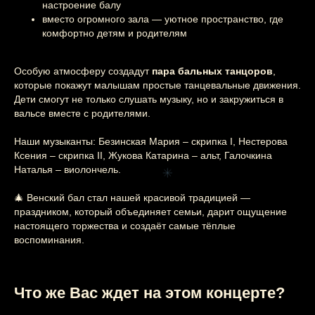
настроение балу
вместо огромного зала — уютное пространство, где
комфортно детям и родителям
Особую атмосферу создадут
пара бальных танцоров
,
которые покажут малышам простые танцевальные движения.
Дети смогут не только слушать музыку, но и закружиться в
вальсе вместе с родителями.
Наши музыканты: Безинская Мария – скрипка I, Нестерова
Ксения – скрипка II, Жукова Катарина – альт, Галочкина
Наталья – виолончель.
🎄 Венский бал стал нашей красивой традицией —
Этот и другие
праздником, который объединяет семьи, дарит ощущение
настоящего торжества и создаёт самые тёплые
концерты
воспоминания.
вы можете
заказать
на свой
Что же Вас ждет на этом концерте?