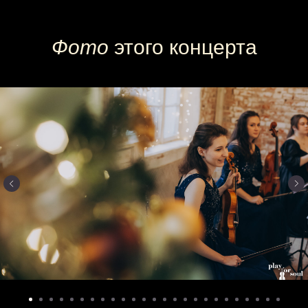
Купите
билет
на концерт
Фото
этого концерта