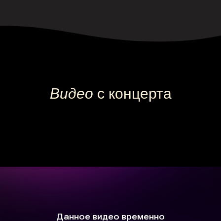
Камерные концерты классической
Видео
с концерта
музыки для детей 0+ в Москве
Афиша
Концерт на заказ
Музыкальные витаминки
Магазин
Сертификаты
+7 915 148-22-01
support@playforsoul.ru
Москва
© Юный Эстет 2026. Все права