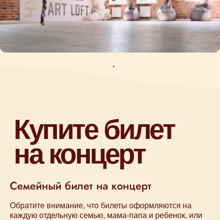
Камерные концерты классической
музыки для детей 0+ в Москве
Афиша
Семейный билет на концерт
Концерт на заказ
Музыкальные витаминки
Обратите внимание, что билеты оформляются на
Магазин
каждую отдельную семью, мама-папа и ребенок, или
Сертификаты