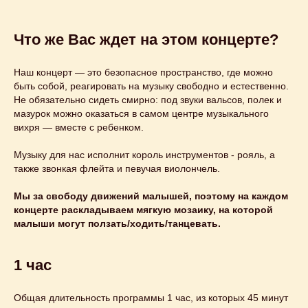
Этот и другие
Что же Вас ждет на этом концерте?
концерты
Наш концерт — это безопасное пространство, где можно
быть собой, реагировать на музыку свободно и естественно.
вы можете
Не обязательно сидеть смирно: под звуки вальсов, полек и
заказать
на свой
мазурок можно оказаться в самом центре музыкального
вихря — вместе с ребенком.
праздник
Музыку для нас исполнит король инструментов - рояль, а
также звонкая флейта и певучая виолончель.
Узнайте подробнее
Мы за свободу движений малышей, поэтому на каждом
концерте раскладываем мягкую мозаику, на которой
малыши могут ползать/ходить/танцевать.
1 час
Общая длительность программы 1 час, из которых 45 минут