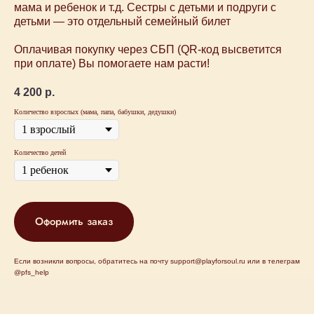
мама и ребенок и т.д. Сестры с детьми и подруги с
+7 915 148-22-01
детьми — это отдельный семейный билет
support@playforsoul.ru
Оплачивая покупку через СБП (QR-код высветится
Москва
при оплате) Вы помогаете нам расти!
© Юный Эстет 2026. Все права
защищены
Правила возврата и переноса билетов
4 200
р.
Политика конфиденциальности
Публичная оферта
Количество взрослых (мама, папа, бабушки, дедушки)
Количество детей
Оформить заказ
Если возникли вопросы, обратитесь на почту support@playforsoul.ru или в телеграм
@pfs_help