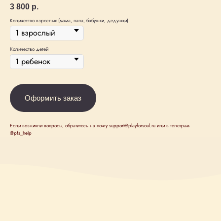
3 800
р.
Количество взрослых (мама, папа, бабушки, дедушки)
Количество детей
Оформить заказ
Если возникли вопросы, обратитесь на почту support@playforsoul.ru или в телеграм
@pfs_help
Камерные концерты классической
музыки для детей 0+ в Москве
Афиша