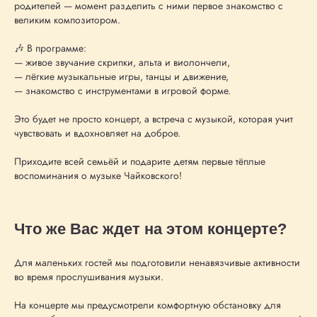
родителей — момент разделить с ними первое знакомство с
великим композитором.
🎶 В программе:
— живое звучание скрипки, альта и виолончели,
— лёгкие музыкальные игры, танцы и движение,
— знакомство с инструментами в игровой форме.
Это будет не просто концерт, а встреча с музыкой, которая учит
чувствовать и вдохновляет на доброе.
Этот и другие
Приходите всей семьёй и подарите детям первые тёплые
воспоминания о музыке Чайковского!
концерты
вы можете
Что же Вас ждет на этом концерте?
заказать
на свой
праздник
Для маленьких гостей мы подготовили ненавязчивые активности
во время прослушивания музыки.
Узнайте подробнее
На концерте мы предусмотрели комфортную обстановку для