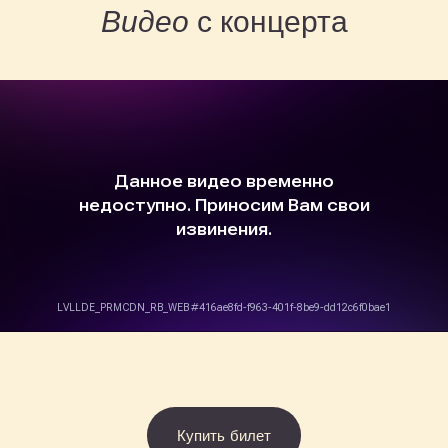
Концерт на заказ
Видео
с концерта
Музыкальные витаминки
Магазин
Сертификаты
+7 915 148-22-01
support@playforsoul.ru
Москва
© Юный Эстет 2026. Все права защищены
Правила возврата и переноса билетов
Политика конфиденциальности
Публичная оферта
Купить билет