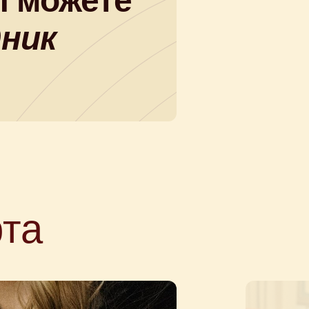
 можете
дник
рта