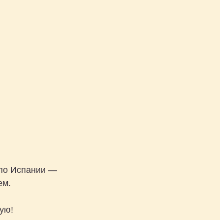
 по Испании —
ем.
ую!