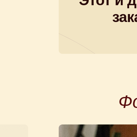
Этот и 
зак
Ф