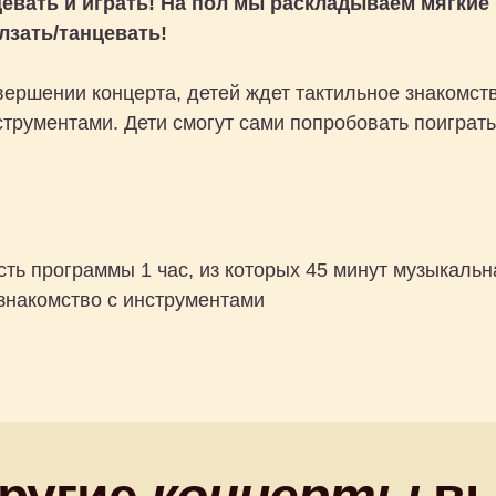
евать и играть! На пол мы раскладываем мягкие 
лзать/танцевать!
вершении концерта, детей ждет тактильное знакомств
трументами. Дети смогут сами попробовать поиграть
ь программы 1 час, из которых 45 минут музыкальна
 знакомство с инструментами