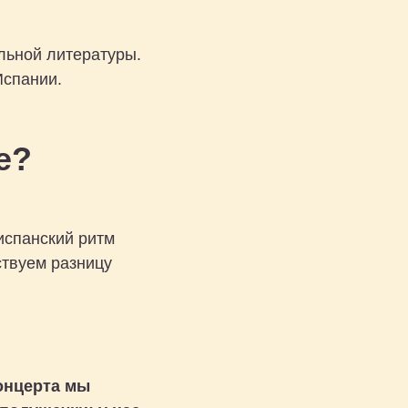
льной литературы.
Испании.
е?
испанский ритм
ствуем разницу
онцерта мы