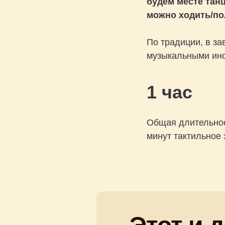
будем месте танц
можно ходить/по
По традиции, в за
музыкальными инс
1 час
Общая длительност
минут тактильное