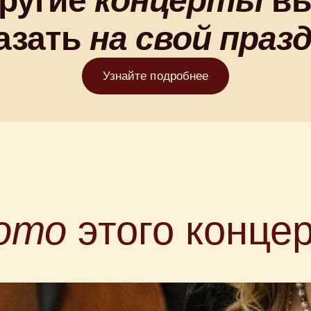
другие
концерты
вы
азать
на свой
праз
Узнайте подробнее
ото
этого конце