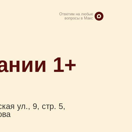
Ответим на любые
вопросы в Макс
ании 1+
ая ул., 9, стр. 5,
ова