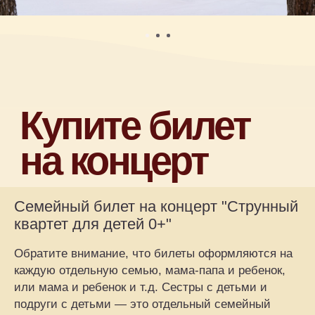
Камерные концерты классической
музыки для детей 0+ в Москве
Афиша
Концерт на заказ
Музыкальные витаминки
Магазин
Сертификаты
+7 915 148-22-01
Семейный билет на концерт "Струнный
квартет для детей 0+"
support@playforsoul.ru
Москва
Обратите внимание, что билеты оформляются на
© Юный Эстет 2026. Все права
защищены
каждую отдельную семью, мама-папа и ребенок,
Правила возврата и переноса билетов
или мама и ребенок и т.д. Сестры с детьми и
Политика конфиденциальности
подруги с детьми — это отдельный семейный
Публичная оферта