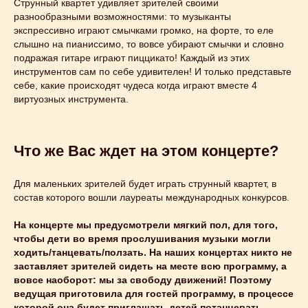
Струнный квартет удивляет зрителей своими
разнообразными возможностями: то музыканты
экспрессивно играют смычками громко, на форте, то еле
слышно на пианиссимо, то вовсе убирают смычки и словно
подражая гитаре играют пиццикато! Каждый из этих
инструментов сам по себе удивителен! И только представьте
себе, какие происходят чудеса когда играют вместе 4
виртуозных инструмента.
Что же Вас ждет на этом концерте?
Для маленьких зрителей будет играть струнный квартет, в
состав которого вошли лауреаты международных конкурсов.
Этот и другие
На концерте мы предусмотрели мягкий пол, для того,
чтобы дети во время прослушивания музыки могли
концерты
ходить/танцевать/ползать. На наших концертах никто не
вы можете
заставляет зрителей сидеть на месте всю программу, а
вовсе наоборот: мы за свободу движений! Поэтому
заказать
на свой
ведущая приготовила для гостей программу, в процессе
которой она будет приглашать детей потанцевать