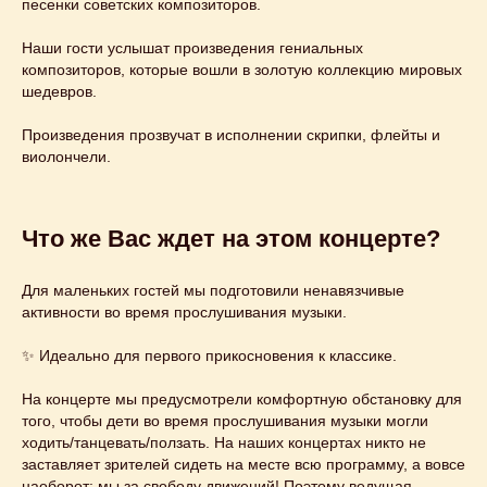
песенки советских композиторов.
Наши гости услышат произведения гениальных
композиторов, которые вошли в золотую коллекцию мировых
шедевров.
Произведения прозвучат в исполнении скрипки, флейты и
виолончели.
Этот и другие
Что же Вас ждет на этом концерте?
концерты
вы можете
Для маленьких гостей мы подготовили ненавязчивые
активности во время прослушивания музыки.
заказать
на свой
✨ Идеально для первого прикосновения к классике.
праздник
На концерте мы предусмотрели комфортную обстановку для
Узнайте подробнее
того, чтобы дети во время прослушивания музыки могли
ходить/танцевать/ползать. На наших концертах никто не
заставляет зрителей сидеть на месте всю программу, а вовсе
наоборот: мы за свободу движений! Поэтому ведущая