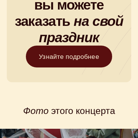
Купите билет
на концерт
Фото
этого концерта