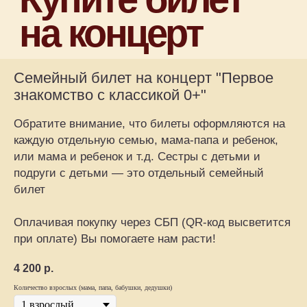
Афиша
Концерт на заказ
Музыкальные витаминки
Семейный билет на концерт "Первое
Магазин
знакомство с классикой 0+"
Сертификаты
+7 915 148-22-01
Обратите внимание, что билеты оформляются на
support@playforsoul.ru
каждую отдельную семью, мама-папа и ребенок,
Москва
или мама и ребенок и т.д. Сестры с детьми и
© Юный Эстет 2026. Все права
защищены
подруги с детьми — это отдельный семейный
Правила возврата и переноса билетов
билет
Политика конфиденциальности
Публичная оферта
Оплачивая покупку через СБП (QR-код высветится
при оплате) Вы помогаете нам расти!
4 200
р.
Количество взрослых (мама, папа, бабушки, дедушки)