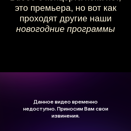
это премьера, но вот как
проходят другие наши
новогодние программы
Камерные концерты классической
музыки для детей 0+ в Москве
Афиша
Концерт на заказ
Музыкальные витаминки
Магазин
Сертификаты
+7 915 148-22-01
support@playforsoul.ru
Москва
© Юный Эстет 2026. Все права
защищены