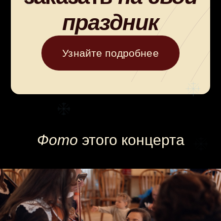
Купите
билет
на концерт
Фото
этого концерта