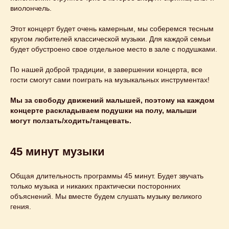
Этот и другие
виолончель.
концерты
Этот концерт будет очень камерным, мы соберемся тесным
кругом любителей классической музыки. Для каждой семьи
вы можете
будет обустроено свое отдельное место в зале с подушками.
заказать
на свой
По нашей доброй традиции, в завершении концерта, все
праздник
гости смогут сами поиграть на музыкальных инструментах!
Мы за свободу движений малышей, поэтому на каждом
Узнайте подробнее
концерте раскладываем подушки на полу, малыши
могут ползать/ходить/танцевать.
45 минут музыки
Общая длительность программы 45 минут. Будет звучать
только музыка и никаких практически посторонних
объяснений. Мы вместе будем слушать музыку великого
гения.