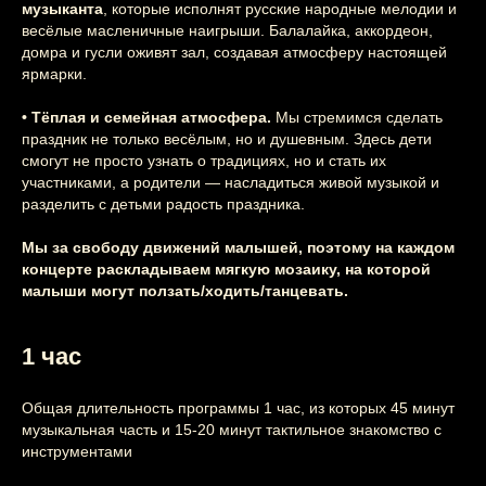
заказать
на свой
музыканта
, которые исполнят русские народные мелодии и
весёлые масленичные наигрыши. Балалайка, аккордеон,
праздник
домра и гусли оживят зал, создавая атмосферу настоящей
ярмарки.
Узнайте подробнее
• Тёплая и семейная атмосфера.
Мы стремимся сделать
праздник не только весёлым, но и душевным. Здесь дети
смогут не просто узнать о традициях, но и стать их
участниками, а родители — насладиться живой музыкой и
разделить с детьми радость праздника.
Мы за свободу движений малышей, поэтому на каждом
концерте раскладываем мягкую мозаику, на которой
малыши могут ползать/ходить/танцевать.
1 час
Общая длительность программы 1 час, из которых 45 минут
музыкальная часть и 15-20 минут тактильное знакомство с
инструментами