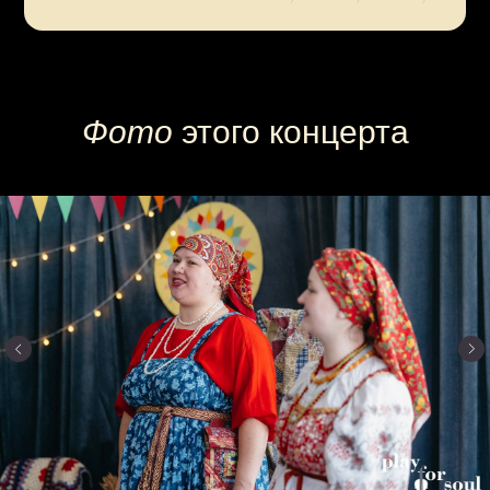
Купите
билет
на концерт
Фото
этого концерта