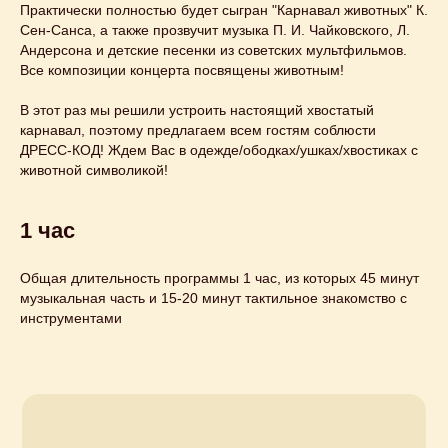
Практически полностью будет сыгран "Карнавал животных" К.
вы можете
Сен-Санса, а также прозвучит музыка П. И. Чайковского, Л.
Андерсона и детские песенки из советских мультфильмов.
заказать
на свой
Все композиции концерта посвящены животным!
праздник
В этот раз мы решили устроить настоящий хвостатый
карнавал, поэтому предлагаем всем гостям соблюсти
Узнайте подробнее
ДРЕСС-КОД! Ждем Вас в одежде/ободках/ушках/хвостиках с
животной символикой!
1 час
Общая длительность программы 1 час, из которых 45 минут
музыкальная часть и 15-20 минут тактильное знакомство с
инструментами