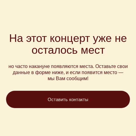
Магазин
Сертификаты
+7 915 148-22-01
support@playforsoul.ru
На этот концерт уже не
Москва
© Юный Эстет 2026. Все права
защищены
осталось мест
Правила возврата и переноса билетов
Политика конфиденциальности
Публичная оферта
но часто накануне появляются места. Оставьте свои
данные в форме ниже, и если появится место —
мы Вам сообщим!
Оставить контакты