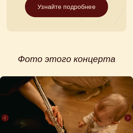
Купите билет
Фото этого концерта
на концерт