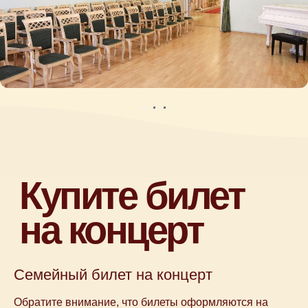
Камерные концерты классической
музыки для детей 0+ в Москве
Семейный билет на концерт
Обратите внимание, что билеты оформляются на
Афиша