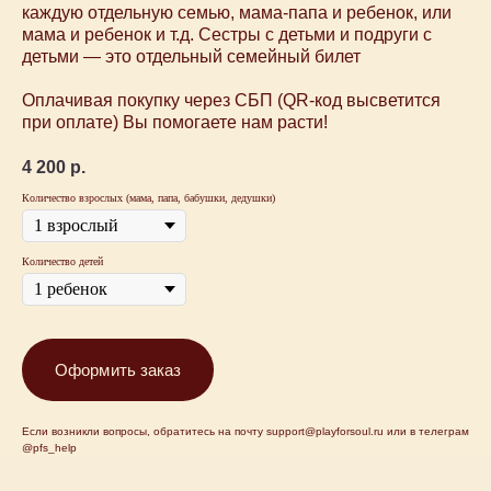
каждую отдельную семью, мама-папа и ребенок, или
Концерт на заказ
мама и ребенок и т.д. Сестры с детьми и подруги с
Музыкальные витаминки
детьми — это отдельный семейный билет
Магазин
Сертификаты
Оплачивая покупку через СБП (QR-код высветится
+7 915 148-22-01
при оплате) Вы помогаете нам расти!
support@playforsoul.ru
4 200
р.
Москва
© Юный Эстет 2026. Все права
Количество взрослых (мама, папа, бабушки, дедушки)
защищены
Правила возврата и переноса билетов
Политика конфиденциальности
Количество детей
Публичная оферта
Оформить заказ
Если возникли вопросы, обратитесь на почту support@playforsoul.ru или в телеграм
@pfs_help