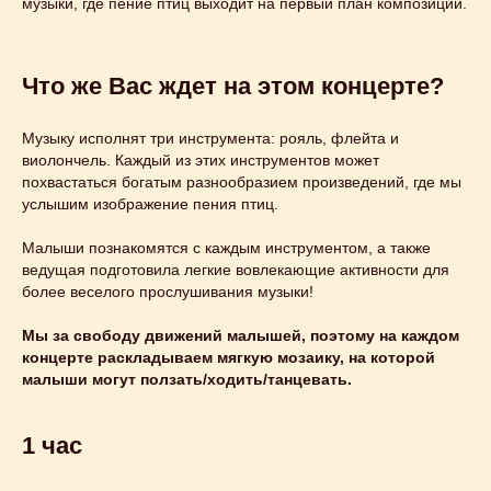
музыки, где пение птиц выходит на первый план композиции.
Этот и другие
Что же Вас ждет на этом концерте?
концерты
Музыку исполнят три инструмента: рояль, флейта и
вы можете
виолончель. Каждый из этих инструментов может
похвастаться богатым разнообразием произведений, где мы
заказать
на свой
услышим изображение пения птиц.
праздник
Малыши познакомятся с каждым инструментом, а также
ведущая подготовила легкие вовлекающие активности для
более веселого прослушивания музыки!
Узнайте подробнее
Мы за свободу движений малышей, поэтому на каждом
концерте раскладываем мягкую мозаику, на которой
малыши могут ползать/ходить/танцевать.
1 час