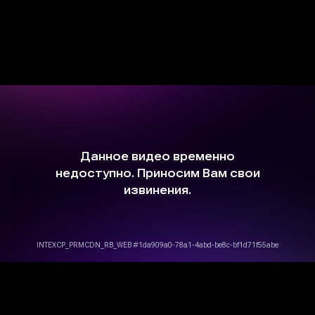
Афиша
Концерт на заказ
Музыкальные витаминки
Магазин
Сертификаты
+7 915 148-22-01
support@playforsoul.ru
Москва
© Юный Эстет 2026. Все права
защищены
Правила возврата и переноса билетов
Политика конфиденциальности
Публичная оферта