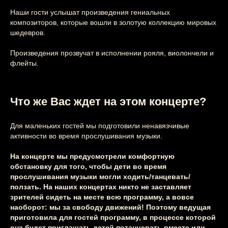
Наши гости услышат произведения гениальных
композиторов, которые вошли в золотую коллекцию мировых
шедевров.
Произведения прозвучат в исполнении рояля, виолончели и
флейты.
Этот и другие
Что же Вас ждет на этом концерте?
концерты
вы можете
Для маленьких гостей мы подготовили ненавязчивые
активности во время прослушивания музыки.
заказать
на свой
На концерте мы предусмотрели комфортную
праздник
обстановку для того, чтобы дети во время
прослушивания музыки могли ходить/танцевать/
ползать. На наших концертах никто не заставляет
Узнайте подробнее
зрителей сидеть на месте всю программу, а вовсе
наоборот: мы за свободу движений! Поэтому ведущая
приготовила для гостей программу, в процессе которой
она будет приглашать детей потанцевать вместе или