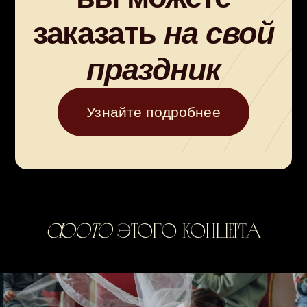
Купите
билет
на концерт
Фото
этого концерта