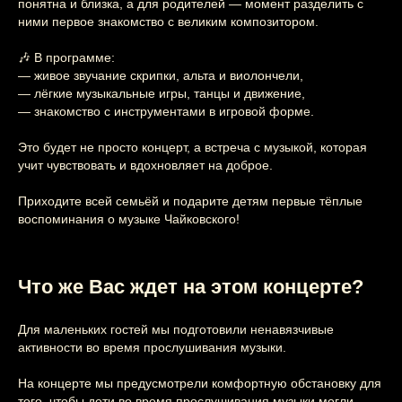
понятна и близка, а для родителей — момент разделить с
ними первое знакомство с великим композитором.
🎶 В программе:
— живое звучание скрипки, альта и виолончели,
— лёгкие музыкальные игры, танцы и движение,
— знакомство с инструментами в игровой форме.
Это будет не просто концерт, а встреча с музыкой, которая
учит чувствовать и вдохновляет на доброе.
Этот и другие
Приходите всей семьёй и подарите детям первые тёплые
воспоминания о музыке Чайковского!
концерты
вы можете
Что же Вас ждет на этом концерте?
заказать
на свой
Для маленьких гостей мы подготовили ненавязчивые
праздник
активности во время прослушивания музыки.
На концерте мы предусмотрели комфортную обстановку для
Узнайте подробнее
того, чтобы дети во время прослушивания музыки могли