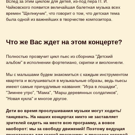
Вслед за этим циклом для детей, из-под пера П. И.
Чайковского появится величайшая балетная музыка всех
времен "Щелнкучик", что говорит о том, что детская тема
была одной из важнейших в творчестве композитора.
Что же Вас ждет на этом концерте?
Полностью прозвучит цикл пьес из сборника "Детский
альбом" в исполнении фортепиано, скрипки и виолончели.
Этот и другие
Мы с малышами будем знакомиться с каждым инструментом
концерты
квартета и вслушиваться в музыкальные образы, ведь пьесы
вы можете
имеют самые причудливые названия: "Игра в лошадки",
"Зимнее утро", "Мама", "Марш деревянных солдатиков",
заказать
на свой
"Новая кукла" и многое другое.
праздник
Дети во время прослушивания музыки могут ходить/
танцевать. На наших концертах никто не заставляет
зрителей сидеть на месте всю программу, а вовсе
Узнайте подробнее
наоборот: мы за свободу движений! Поэтому ведущая
приготовила для гостей программу, в процессе которой