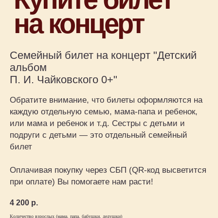
Семейный билет на концерт "Детский
альбом
П. И. Чайковского 0+"
Обратите внимание, что билеты оформляются на
Камерные концерты классической
каждую отдельную семью, мама-папа и ребенок,
музыки для детей 0+ в Москве
или мама и ребенок и т.д. Сестры с детьми и
подруги с детьми — это отдельный семейный
Афиша
билет
Концерт на заказ
Музыкальные витаминки
Оплачивая покупку через СБП (QR-код высветится
Магазин
при оплате) Вы помогаете нам расти!
Сертификаты
+7 915 148-22-01
4 200
р.
Количество взрослых (мама, папа, бабушки, дедушки)