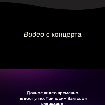
Камерные концерты классической
музыки для детей 0+ в Москве
Видео
с концерта
Афиша
Концерт на заказ
Музыкальные витаминки
Магазин
Сертификаты
+7 915 148-22-01
support@playforsoul.ru
Москва
© Юный Эстет 2026. Все права
защищены
Правила возврата и переноса билетов
Политика конфиденциальности
Публичная оферта