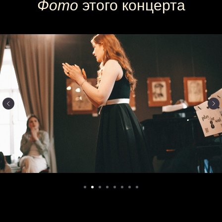
Фото
этого концерта
Купите
билет
на концерт