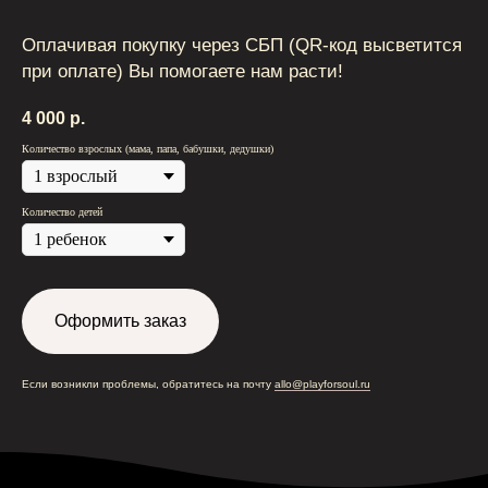
+7 915 148-22-01
Оплачивая покупку через СБП (QR-код высветится
support@playforsoul.ru
при оплате) Вы помогаете нам расти!
Москва
© Юный Эстет 2026. Все права
защищены
4 000
р.
Правила возврата и переноса билетов
Политика конфиденциальности
Количество взрослых (мама, папа, бабушки, дедушки)
Публичная оферта
Количество детей
Оформить заказ
Если возникли проблемы, обратитесь на почту
allo@playforsoul.ru