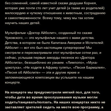
без сомнений, самой известной сказки дедушки Корнея,
которая уже почти сто лет учит детей (а также их родителей)
милосердию и чуткому отношению к животным, состраданию
и самоотверженности. Всему тому, чему мы так хотим
научить наших детей.
Мультфильм «Доктор Айболит», созданный по сказке
Чуковского, — это мультфильм нашего с вами детства.
Детства, в котором не было Капитана Америки и Мстителей:
Айболит — вот кто был настоящим супергероем! Мы
смотрели и пересматривали этот мультфильм сотни раз, и
сейчас, услышав первые аккорды песенок из «Доктора
Айболита», безошибочно их узнаем. «Лимпопо», «Муха-
цокотуха», «Не ходите в Африку гулять», «Песня Бармалея»,
«Песня об Айболите» — эти и другие яркие и
запоминающиеся композиции вы услышите на нашем
концерте.
На концерте мы предусмотрели мягкий пол, для того,
чтобы дети во время прослушивания музыки могли
ходить/танцевать/ползать. На наших концертах никто не
заставляет зрителей сидеть на месте всю программу, а