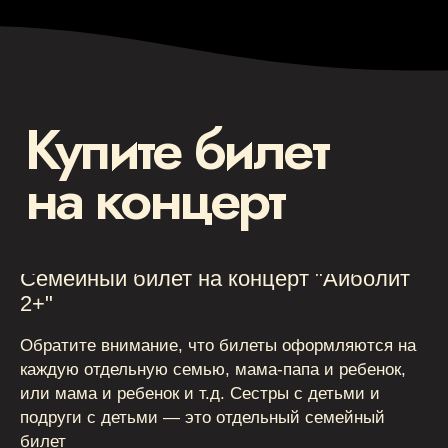
Семейный билет на концерт "Айболит
Камерные концерты классической
музыки для детей 0+ в Москве
2+"
Обратите внимание, что билеты оформляются на
Афиша
каждую отдельную семью, мама-папа и ребенок,
Концерт на заказ
или мама и ребенок и т.д. Сестры с детьми и
Музыкальные витаминки
Магазин
подруги с детьми — это отдельный семейный
Сертификаты
билет