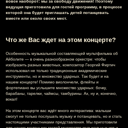
вовсе наоборот: мы за свободу движений! Поэтому
ведущая приготовила для гостей программу, в процессе
которой она будет приглашать детей потанцевать
вместе или около своих мест.
Что же Вас ждет на этом концерте?
Особенность музыкальной составляющей мультфильма об
Айболите — в очень разнообразном оркестре: чтобы
Этот и другие
изобразить разных животных, композитор Георгий Фиртич
использовал не только традиционные академические
концерты
инструменты, но и множество ударных. Так будет и на
вы можете
нашем концерте! Помимо виолончели, флейты и
фортепиано вы услышите множество ударных: бочку,
заказать
на свой
барабаны, тарелки, чаймсы, тамбурины. Ах, ну и, конечно,
вокал!
праздник
На этом концерте вас ждёт много интерактива: малыши
смогут не только послушать музыку и потанцевать, но и стать
Узнайте подробнее
настоящими участниками представления. Мы приготовили
для наших маленьких гостей множество музыкальных игр и