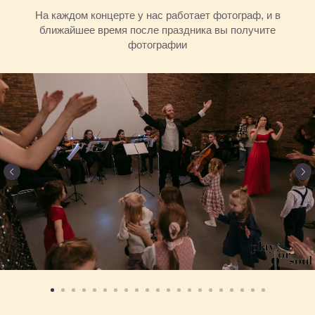
На каждом концерте у нас работает фотограф, и в
ближайшее время после праздника вы получите
фотографии
Камерные концерты классической
музыки для детей 0+ в Москве
Афиша
Концерт на заказ
Музыкальные витаминки
Магазин
Сертификаты
+7 915 148-22-01