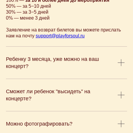
100% —
за 10 и более дней до мероприятия
Концерт на заказ
50% — за 5−10 дней
Музыкальные витаминки
30% — за 3−5 дней
Магазин
0% — менее 3 дней
Сертификаты
+7 915 148-22-01
Заявление на возврат билетов вы можете прислать
нам на почту
support@playforsoul.ru
support@playforsoul.ru
Москва
© Юный Эстет 2026. Все права
защищены
Ребенку 3 месяца, уже можно на ваш
Правила возврата и переноса билетов
Политика конфиденциальности
концерт?
Публичная оферта
Сможет ли ребенок "высидеть" на
концерте?
Можно фотографировать?