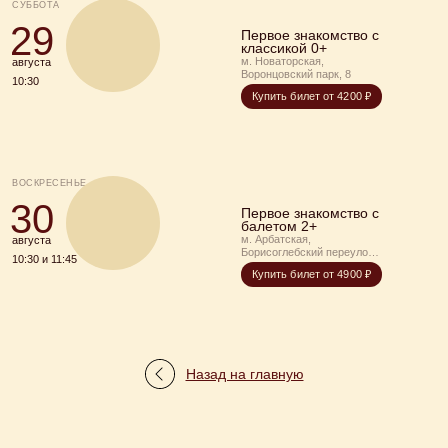
СУББОТА
29
Первое знакомство с
классикой 0+
м. Новаторская,
августа
Воронцовский парк, 8
10:30
Купить билет от 4200 ₽
ВОСКРЕСЕНЬЕ
30
Первое знакомство с
балетом 2+
м. Арбатская,
августа
Борисоглебский переулок,
10:30 и 11:45
6, стр. 1, дом-музей М.
Купить билет от 4900 ₽
Цветаевой
Назад на главную