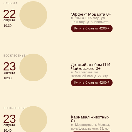
СУББОТА
22
Эффект Моцарта 0+
м. Улица 1905 года, ул.
августа
1905 года, д. 3, Библиотека
И. Бунина
10:30
Купить билет от 4200 ₽
ВОСКРЕСЕНЬЕ
23
Детский альбом П.И.
Чайковского 0+
м. Чкаловская, ул.
августа
Земляной Вал, д. 27, стр. 3,
10:30
Усадьба Толстых-
Купить билет от 4200 ₽
Борисовских
ВОСКРЕСЕНЬЕ
23
Карнавал животных
0+
м. Медведково, г. Москва,
августа
пр-д Шокальского, 33, лофт
10:40