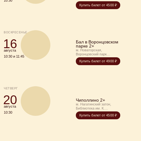
10:30
театральная гостиная дома
Купить билет от 4500 ₽
Гоголя
ВОСКРЕСЕНЬЕ
16
Бал в Воронцовском
парке 2+
м. Новаторская,
августа
Воронцовский парк
10:30 и 11:45
(Оранжерея)
Купить билет от 4900 ₽
ЧЕТВЕРГ
20
Чиполлино 2+
м. Нагатинский затон,
августа
Библиотека им. К.
Симонова
10:30
Купить билет от 4500 ₽