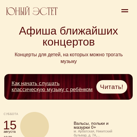
Афиша ближайших
концертов
Концерты для детей, на которых можно трогать
Как начать слушать
музыку
Читать!
классическую музыку с ребёнком
СУББОТА
15
Вальсы, польки и
мазурки 0+
м. Арбатская, Никитский
августа
бульвар, д. 7А,